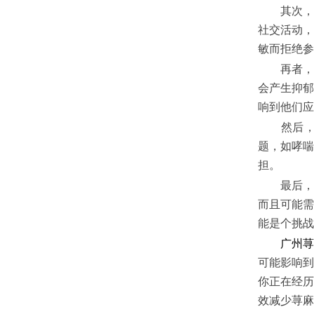
其次，荨
社交活动，
敏而拒绝参
再者，荨
会产生抑郁
响到他们应
然后，荨
题，如哮喘
担。
最后，荨
而且可能需
能是个挑战
广州荨
可能影响到
你正在经历
效减少荨麻