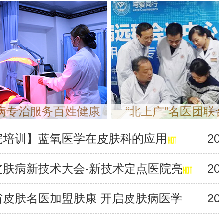
病专治服务百姓健康
“北上广”名医团
院培训】蓝氧医学在皮肤科的应用
20
皮肤病新技术大会-新技术定点医院亮
20
省皮肤名医加盟肤康 开启皮肤病医学
20