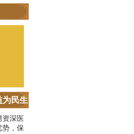
益为民生
聘资深医
优势，保