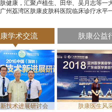
肤健康，汇聚卢植生、田华、吴月志等一
广州荔湾区肤康皮肤科医院临床诊疗水平
肤康学术交流
肤康公益
科新技术进展研讨会
肤康医生风