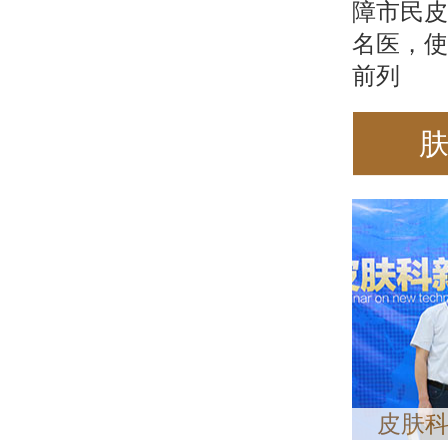
障市民皮
名医，使
前列
皮肤