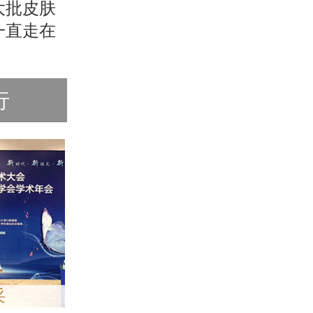
大批皮肤
一直走在
行
采