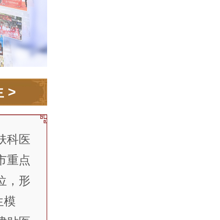
生
>
肤科医
市重点
位，形
生模