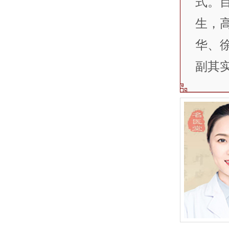
式。
生，
华、
副其