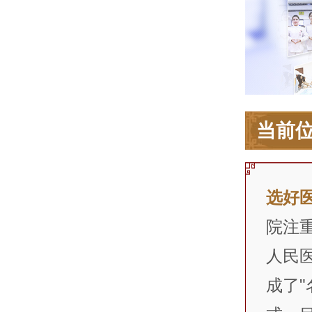
当前
选好
院注
人民
成了