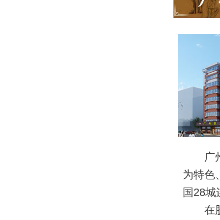
广
为特色
国28
在