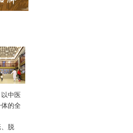
，以中医
一体的全
疮、脱