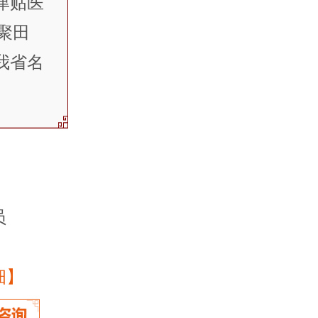
津贴医
聚田
我省名
员
细】