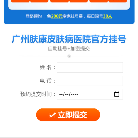
姓 名：
电 话：
预约提交时间：
王**
白癜风
预约成功
刘主任
1分钟前
陈**
青春痘
预约成功
刘主任
2小时前
赵**
脱 发
预约成功
黄院长
1小时前