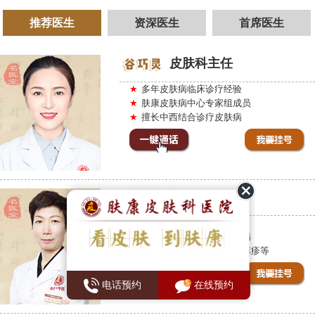
推荐医生
资深医生
首席医生
皮肤科主任
★
多年皮肤病临床诊疗经验
★
肤康皮肤病中心专家组成员
★
擅长中西结合诊疗皮肤病
主治医师
★
皮肤病临床经验10余年
★
擅长中西医结合诊疗皮肤病
★
能运用独到的方法治疗荨麻疹等
电话预约
在线预约