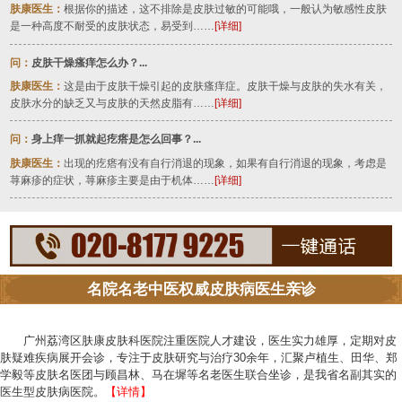
肤康医生：
根据你的描述，这不排除是皮肤过敏的可能哦，一般认为敏感性皮肤
是一种高度不耐受的皮肤状态，易受到……
[详细]
问：
皮肤干燥瘙痒怎么办？...
肤康医生：
这是由于皮肤干燥引起的皮肤瘙痒症。皮肤干燥与皮肤的失水有关，
皮肤水分的缺乏又与皮肤的天然皮脂有……
[详细]
问：
身上痒一抓就起疙瘩是怎么回事？...
肤康医生：
出现的疙瘩有没有自行消退的现象，如果有自行消退的现象，考虑是
荨麻疹的症状，荨麻疹主要是由于机体……
[详细]
名院名老中医权威皮肤病医生亲诊
广州荔湾区肤康皮肤科医院注重医院人才建设，医生实力雄厚，定期对皮
肤疑难疾病展开会诊，专注于皮肤研究与治疗30余年，汇聚卢植生、田华、郑
学毅等皮肤名医团与顾昌林、马在墀等名老医生联合坐诊，是我省名副其实的
医生型皮肤病医院。
【详情】