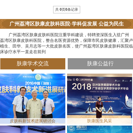
共
0
页
0
条记录
广州荔湾区肤康皮肤科医院·学科促发展 公益为民生
广州荔湾区肤康皮肤科医院注重学科建设，特聘资深医生入驻广州
荔湾区肤康皮肤科医院，整合名医资源优势，保障市民皮肤健康，汇聚卢
植生、田华、吴月志等一大批皮肤名医，使广州荔湾区肤康皮肤科医院临
床诊疗水平一直走在前列
肤康学术交流
肤康公益行
皮肤科新技术进展研讨会
肤康医生风采