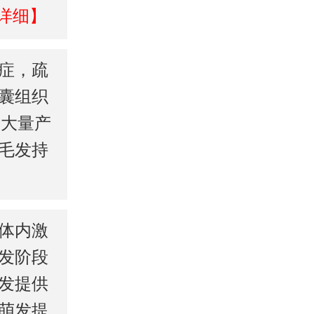
详细】
症，疏
囊组织
的大量产
毛发持
体内激
发阶段
发提供
萌发提