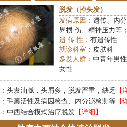
脱发（掉头发）
发病原因：
遗传、内
界损 伤、精神压力等
遗 传 性：
有遗传性
就诊科室：
皮肤科
多发人群：
中青年男
女性
：
头发油腻，头屑多，脱发严重，缺乏
【
：
毛囊活性及病因检查、内分泌检测等
【
：
中西结合模式治疗脱发
【详细】