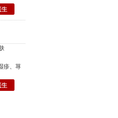
肤
湿疹、荨