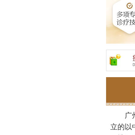
D
广
立的以