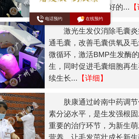
泌，为生发提供良好的...
【
电话预约
在线预约
激光生发仪消除毛囊炎
通毛囊，改善毛囊供氧及毛
微循环，激活BMP生发酶
生，同时促进毛囊细胞再生
续生长...
【详细】
肤康通过岭南中药调节
素分泌水平，是生发强根固
重要的治疗环节，为新生萌
营养，让毛发茁壮成长新生