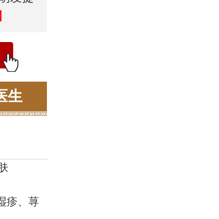
】
医生
肤
湿疹、荨