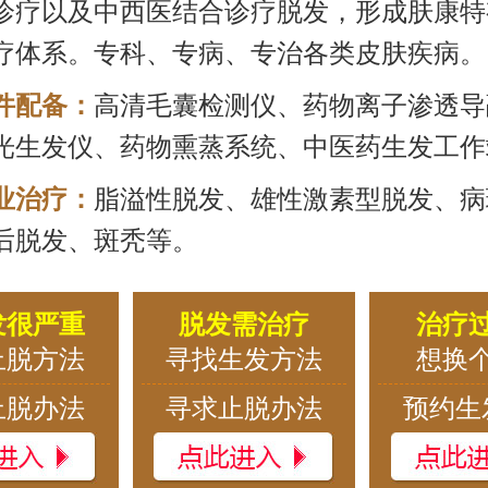
诊疗以及中西医结合诊疗脱发，形成肤康特
疗体系。专科、专病、专治各类皮肤疾病。
件配备：
高清毛囊检测仪、药物离子渗透导
光生发仪、药物熏蒸系统、中医药生发工作
业治疗：
脂溢性脱发、雄性激素型脱发、病
后脱发、斑秃等。
发很严重
脱发需治疗
治疗
止脱方法
寻找生发方法
想换
止脱办法
寻求止脱办法
预约生