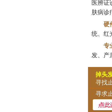
医辨证
肤病诊
硬
统、红
专
发、产
掉头
寻找
寻求